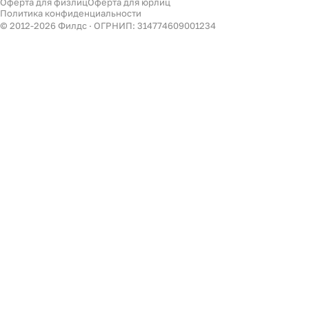
Оферта для физлиц
Оферта для юрлиц
Филдс в Дзене ↗
Политика конфиденциальности
Декор
© 2012-
2026
Филдс · ОГРНИП: 314774609001234
Бренды