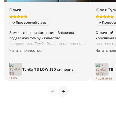
Количество упаковок:
1 шт
Ольга
Юлия Тул
Размеры упаковки:
63 х 207 х 100 см
Проверенный отзыв
Провере
Вес в упаковке:
249 кг
Замечательная компания. Заказала
Отличный п
подвесную тумбу - качество
хорошими ц
понравилось. Тумба была выполнена под
изготовите
заказ и даже раньше оговоренного
Александро
Читать полностью
Читать пол
срока. Спасибо!
понимающи
сложных кл
работа отли
Тумба ТВ LOW 180 см черная
ТВ 
сер
←
→