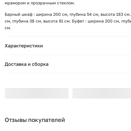
мрамором и прозрачным стеклом.
Барный шкаф : ширина 200 см, глубина 54 см, высота 183 см
см, глубина 38 см, высота 91 см. Буфет : ширина 200 см, глуб
см.
Характеристики
Основные характеристики
Доставка и сборка
Бренд:
VICAL
Москва и область
Страна бренда:
Испания
Подушки, вазы, свечи — от 1490 ₽;
Стулья, пуфы, вешалки — от 1990 ₽;
Коллекция:
DOUZY
Комоды, шкафы, стеллажи — от 3990 ₽.
Цвет:
коричневый
Стоимость рассчитывается в зависимости от габаритов товар
проноса и подъёма на этаж. При доставке за МКАД начисляе
Отзывы покупателей
Гарантия:
12 месяцев
километр. Точную стоимость уточняйте у менеджера.