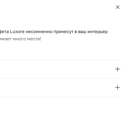
фета Luxore несомненно принесут в ваш интерьер
имает много места!
La Redoute
 см.
Франция
синий