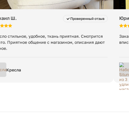
хаил Ш.
Юри
Проверенный отзыв
сло стильное, удобное, ткань приятная. Смотрится
Зака
ато. Приятное общение с магазином, описания дают
впис
ное.
Кресла