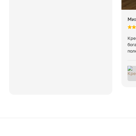
лестницам, в лифты).
Ми
Кре
бог
пол