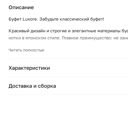
Описание
Буфет Luxore. Забудьте классический буфет!
Красивый дизайн и строгие и элегантные материалы бу
нотки в японском стиле. Главное преимущество: не зан
Размеры:
Читать полностью
— Общие размеры:
— Ширина: 125 см
Характеристики
— Высота: 78 см
— Глубина: 42 см.
Основные характеристики
— Внутренние размеры:
Доставка и сборка
Бренд:
— Размеры ниш (без полок): Д39,7/38,8 x В57,4 x Г38,5
Москва и область
Страна бренда:
Описание:
Подушки, вазы, свечи — от 1490 ₽;
— 3 дверки
Стулья, пуфы, вешалки — от 1990 ₽;
Цвет:
— 2 вертикальные перегородки
Комоды, шкафы, стеллажи — от 3990 ₽.
— 3 полки