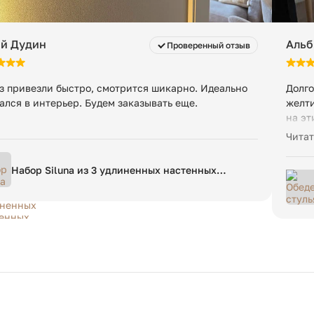
й Дудин
Альб
Проверенный отзыв
з привезли быстро, смотрится шикарно. Идеально
Долго
ался в интерьер. Будем заказывать еще.
желти
на эт
прият
Читат
дерев
прекр
Набор Siluna из 3 удлиненных настенных
Отвер
панелей из белого папье-маше
образ