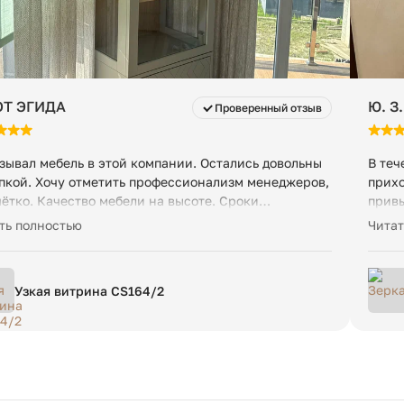
Т ЭГИДА
Ю. З.
Проверенный отзыв
зывал мебель в этой компании. Остались довольны
В теч
пкой. Хочу отметить профессионализм менеджеров,
прихо
чётко. Качество мебели на высоте. Сроки
привы
товления не нарушили. Рекомендую компанию!
Это з
ть полностью
Читат
то, к
украш
опера
Узкая витрина CS164/2
вопро
после
товар
облад
дово
предс