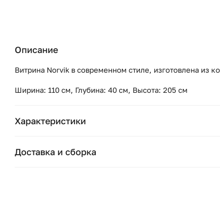
Описание
Витрина Norvik в современном стиле, изготовлена из к
Ширина: 110 см, Глубина: 40 см, Высота: 205 см
Характеристики
Бренд:
Доставка и сборка
Коллекция:
Москва и область
Подушки, вазы, свечи — от 1490 ₽;
Страна бренда:
Стулья, пуфы, вешалки — от 1990 ₽;
Ширина (см):
Комоды, шкафы, стеллажи — от 3990 ₽.