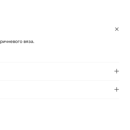
оричневого вяза.
VICAL
NORVIK
Испания
110