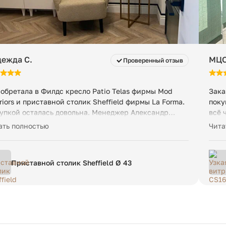
ежда С.
МЦО
Проверенный отзыв
обретала в Филдс кресло Patio Telas фирмы Mod
Зака
eriors и приставной столик Sheffield фирмы La Forma.
поку
упкой осталась довольна. Менеджер Александр
всё 
робно проконсультировал по товару, выслал
изго
ать полностью
Чита
ографии кресла в интерьере, оперативно оформил
аз. Доставку произвели в удобное для меня время.
рали кресло и столик. Магазин рекомендую
Приставной столик Sheffield Ø 43