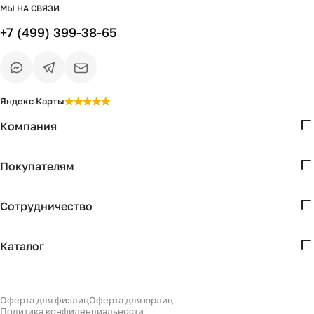
МЫ НА СВЯЗИ
+7 (499) 399-38-65
Яндекс Карты
Компания
О нас
Покупателям
Проекты
Вопросы и ответы
Контакты
Сотрудничество
Доставка и оплата
Реквизиты
Дизайнерам
Получение и возврат
Каталог
Бизнесу
Акции
Мебель
Есть вопрос?
Подбор
Уточним детали
Светильники
Оферта для физлиц
Оферта для юрлиц
Филдс в Дзене ↗
и дальнейшие шаги
Политика конфиденциальности