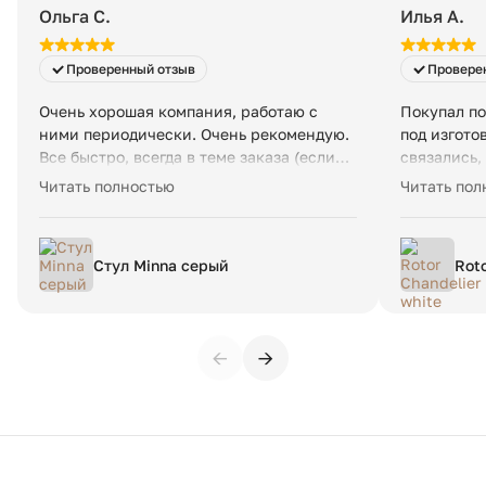
Вес в упаковке:
120 кг
Ольга С.
Илья А.
Проверенный отзыв
Провере
Очень хорошая компания, работаю с
Покупал по
ними периодически. Очень рекомендую.
под изгото
Все быстро, всегда в теме заказа (если
связались,
под заказ что-то), доставка вовремя и
в whatsapp
Читать полностью
Читать пол
четко. Возят мой любимый испанский
доставили 
бренд La Forma. Очень достойная и
очень боль
удобная мебель, особенно стулья и
ошибся - н
Стул Minna серый
Roto
кресла.
понятно чт
— в
Рекоменду
←
→