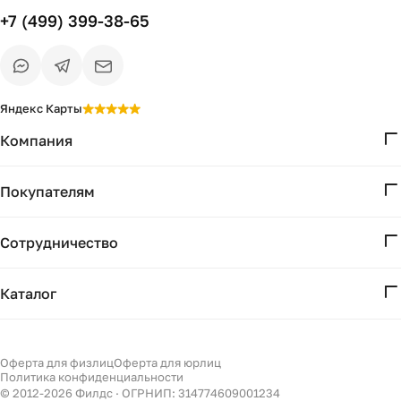
+7 (499) 399-38-65
Яндекс Карты
Компания
О нас
Покупателям
Проекты
Вопросы и ответы
Контакты
Сотрудничество
Доставка и оплата
Реквизиты
Дизайнерам
Получение и возврат
Каталог
Бизнесу
Акции
Мебель
Подбор
Светильники
Оферта для физлиц
Оферта для юрлиц
Филдс в Дзене ↗
Политика конфиденциальности
Декор
© 2012-
2026
Филдс · ОГРНИП: 314774609001234