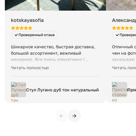
занимает менее 1 м³.
kotskayasofia
Александ
Проверенный отзыв
Провере
Шикарное качество, быстрая доставка,
Отличный с
большой ассортимент, вежливый
чем на фот
менеджер. Все очень оперативно !
заказываю 
Огромное спасибо. Заказывали 6
очень опер
Читать полностью
Читать пол
стульев+6 подушек на них, а так же
спасибо.
столик.
Стул Лугано дуб тон натуральный
При
дер
еди
←
→