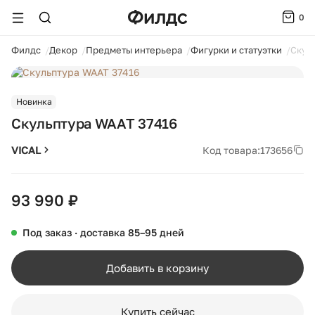
0
ойти
Филдс
Декор
Предметы интерьера
Фигурки и статуэтки
Скул
1 / 4
Новинка
Скульптура WAAT 37416
VICAL
Код товара:
173656
93 990 ₽
Под заказ · доставка 85–95 дней
Добавить в корзину
Купить сейчас