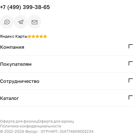
+7 (499) 399-38-65
Яндекс Карты
Компания
О нас
Покупателям
Проекты
Вопросы и ответы
Контакты
Сотрудничество
Доставка и оплата
Реквизиты
Дизайнерам
Получение и возврат
Каталог
Бизнесу
Акции
Мебель
Есть вопрос?
Подбор
Уточним детали
Светильники
Оферта для физлиц
Оферта для юрлиц
Филдс в Дзене ↗
и дальнейшие шаги
Политика конфиденциальности
Декор
© 2012-
2026
Филдс · ОГРНИП: 314774609001234