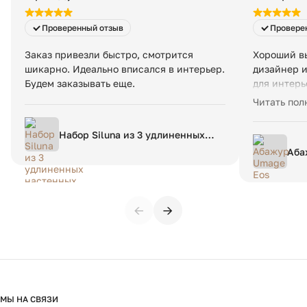
Проверенный отзыв
Провере
Заказ привезли быстро, смотрится
Хороший в
шикарно. Идеально вписался в интерьер.
дизайнер и
Будем заказывать еще.
для интерь
доставка-в
Читать пол
Недавно во
оригинальн
Набор Siluna из 3 удлиненных
настенных панелей из белого
Аба
папье-маше
←
→
МЫ НА СВЯЗИ