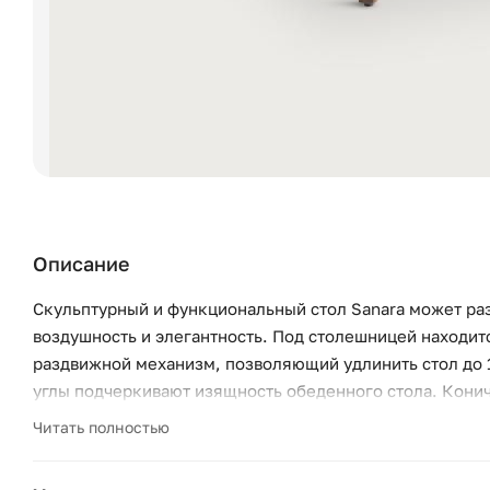
Описание
Скульптурный и функциональный стол Sanara может раз
воздушность и элегантность. Под столешницей находи
раздвижной механизм, позволяющий удлинить стол до 1
углы подчеркивают изящность обеденного стола. Конич
массив ореха: для изготовления стола Sanara мы испол
Читать полностью
Творение AMPM.