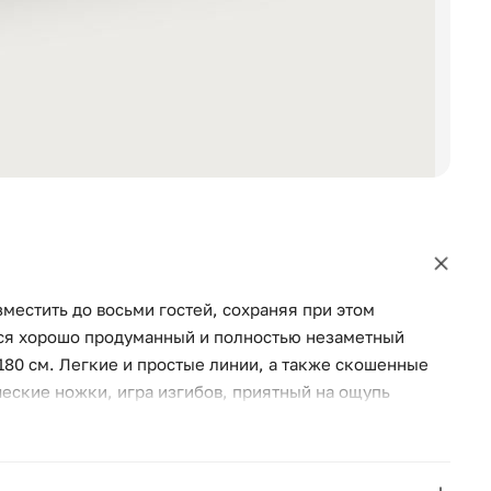
местить до восьми гостей, сохраняя при этом
тся хорошо продуманный и полностью незаметный
80 см. Легкие и простые линии, а также скошенные
еские ножки, игра изгибов, приятный на ощупь
ьзуем только качественные детали и материалы.