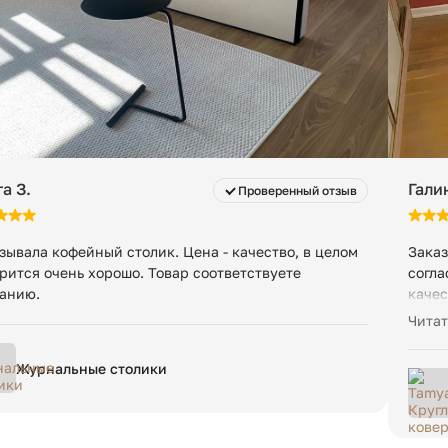
а З.
Галин
Проверенный отзыв
зывала кофейный столик. Цена - качество, в целом
Заказ
рится очень хорошо. Товар соответствуете
согла
анию.
качес
Выгля
Читат
вопро
Журнальные столики