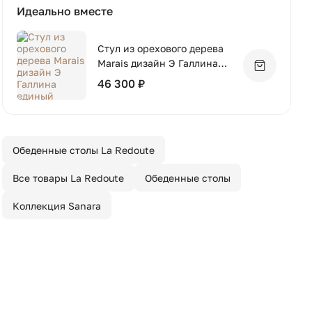
Идеально вместе
Стул из орехового дерева
Marais дизайн Э Галлина
Добавить 
единый размер
46 300 ₽
каштановый
Обеденные столы La Redoute
Все товары La Redoute
Обеденные столы
Коллекция Sanara