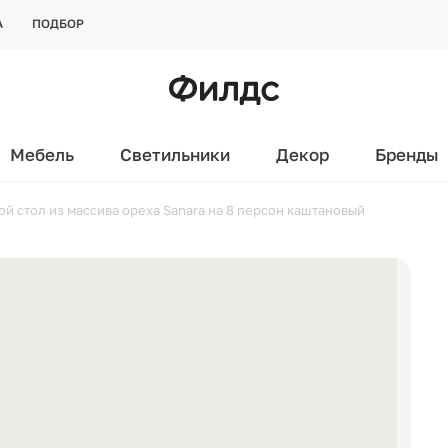
А
ПОДБОР
Мебель
Светильники
Декор
Бренды
й стол из массива ореха Sanara на 8 персон каштановый