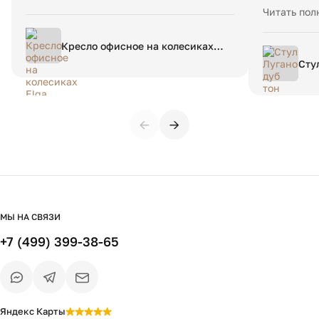
Огромное с
Читать пол
стульев+6 
столик.
Кресло офисное на колесиках
Elga единый размер бежевый
Сту
←
→
МЫ НА СВЯЗИ
+7 (499) 399-38-65
Яндекс Карты