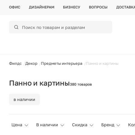
ОФИС
ДИЗАЙНЕРАМ
БИЗНЕСУ
ВОПРОСЫ
ДОСТАВК
ойти
Филдс
Декор
Предметы интерьера
Панно и картины
Панно и картины
380 товаров
в наличии
Цена
В наличии
Скидка
Бренд
Ко