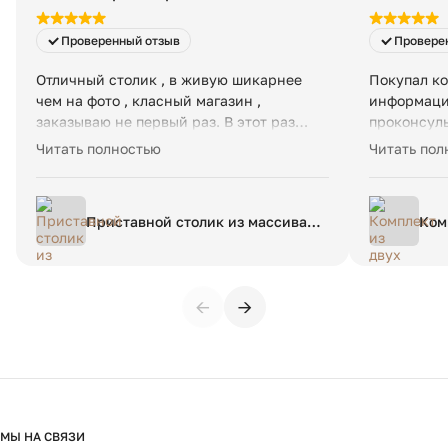
Проверенный отзыв
Провере
Отличный столик , в живую шикарнее
Покупал ко
чем на фото , класный магазин ,
информацию
заказываю не первый раз. В этот раз
проконсуль
очень оперативно привезли , огромное
параметры 
Читать полностью
Читать пол
спасибо.
соответств
была осуще
Рекоменду
Приставной столик из массива
Ком
дерева манго Oreus Ореус
тка
единый размер черный
раз
←
→
МЫ НА СВЯЗИ