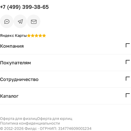
+7 (499) 399-38-65
Яндекс Карты
Компания
О нас
Покупателям
Проекты
Вопросы и ответы
Контакты
Сотрудничество
Доставка и оплата
Реквизиты
Дизайнерам
Получение и возврат
Каталог
Бизнесу
Акции
Мебель
Есть вопрос?
Подбор
Уточним детали
Светильники
Оферта для физлиц
Оферта для юрлиц
Филдс в Дзене ↗
и дальнейшие шаги
Политика конфиденциальности
Декор
© 2012-
2026
Филдс · ОГРНИП: 314774609001234