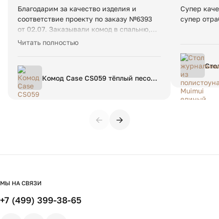
Благодарим за качество изделия и
Супер каче
соответствие проекту по заказу №6393
супер отра
от 02.07. Заказывали комод в спальню,
собирал сам, так как в сборке все
Читать полностью
максимально просто.
Сто
Mui
Комод Case CS059 тёплый песок
WSP 083
←
→
МЫ НА СВЯЗИ
+7 (499) 399-38-65