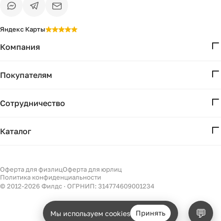
Яндекс Карты
Компания
О нас
Покупателям
Проекты
Вопросы и ответы
Контакты
Сотрудничество
Доставка и оплата
Реквизиты
Дизайнерам
Получение и возврат
Каталог
Бизнесу
Акции
Мебель
Есть вопрос?
Подбор
Уточним детали
Светильники
Оферта для физлиц
Оферта для юрлиц
Филдс в Дзене ↗
и дальнейшие шаги
Политика конфиденциальности
Декор
© 2012-
2026
Филдс · ОГРНИП: 314774609001234
Бренды
💬
Принять
Мы используем cookies