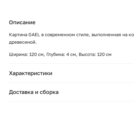
Описание
Картина GAEL в современном стиле, выполненная на ко
древесиной.
Ширина: 120 см, Глубина: 4 см, Высота: 120 см
Характеристики
Бренд:
Доставка и сборка
Коллекция:
Москва и область
Подушки, вазы, свечи — от 1490 ₽;
Страна бренда:
Стулья, пуфы, вешалки — от 1990 ₽;
Ширина (см):
Комоды, шкафы, стеллажи — от 3990 ₽.