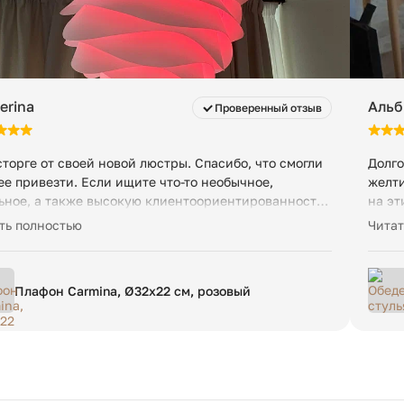
erina
Альб
Проверенный отзыв
сторге от своей новой люстры. Спасибо, что смогли
Долго
ее привезти. Если ищите что-то необычное,
желти
ьное, а также высокую клиентоориентированность,
на эт
сюда.
прият
ть полностью
Читат
дерев
прекр
Отвер
Плафон Carmina, Ø32х22 см, розовый
образ