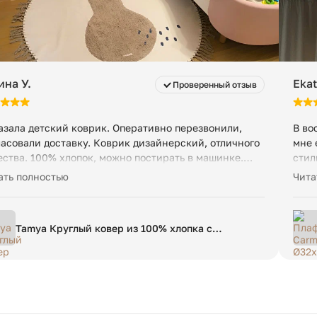
ина У.
Ekat
Проверенный отзыв
азала детский коврик. Оперативно перезвонили,
В во
ласовали доставку. Коврик дизайнерский, отличного
мне 
ества. 100% хлопок, можно постирать в машинке.
стил
лядит отлично! Все моменты прописали в чате, на
вам 
ать полностью
Чита
росы отвечают быстро. Спасибо
Tamya Круглый ковер из 100% хлопка с
коричневой грушей Ø 120 см