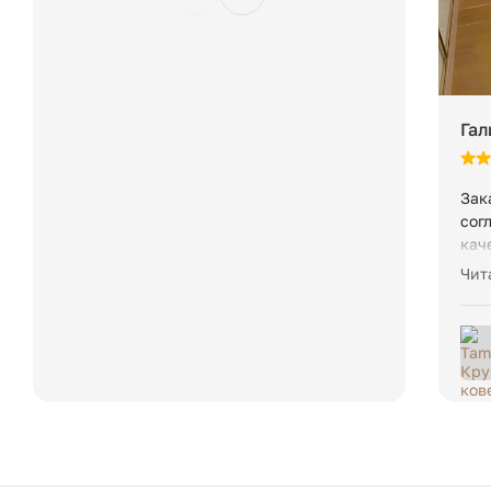
Гал
Зак
сог
кач
Выг
Чит
воп