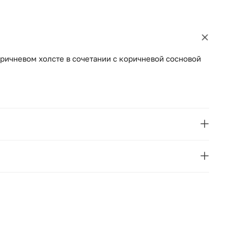
ричневом холсте в сочетании с коричневой сосновой
VICAL
GAEL
Испания
120