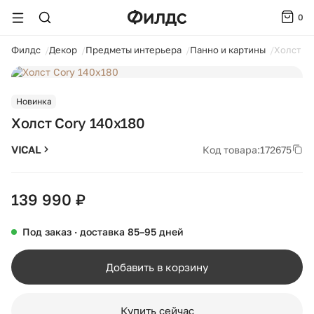
0
ойти
Филдс
Декор
Предметы интерьера
Панно и картины
Холст Co
1 / 3
Новинка
Холст Cory 140x180
VICAL
Код товара:
172675
139 990 ₽
Под заказ · доставка 85–95 дней
Добавить в корзину
Купить сейчас