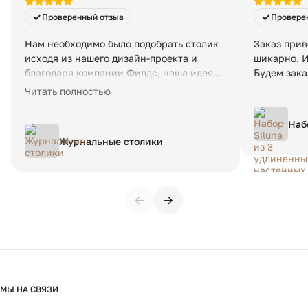
Проверенный отзыв
Провере
Нам необходимо было подобрать столик
Заказ прив
исходя из нашего дизайн-проекта и
шикарно. И
благодаря компании Филдс, наша идея
Будем зака
стала реальностью. Невероятное
Читать полностью
качество и красота 😍 и порадовала
скорость доставки в Новосибирск
Наб
нас
Журнальные столики
пап
←
→
МЫ НА СВЯЗИ