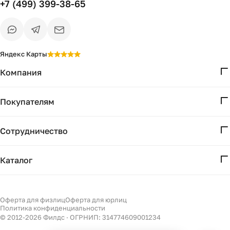
+7 (499) 399-38-65
Яндекс Карты
Компания
О нас
Покупателям
Проекты
Вопросы и ответы
Контакты
Сотрудничество
Доставка и оплата
Реквизиты
Дизайнерам
Получение и возврат
Каталог
Бизнесу
Акции
Мебель
Есть вопрос?
Подбор
Уточним детали
Светильники
Оферта для физлиц
Оферта для юрлиц
Филдс в Дзене ↗
и дальнейшие шаги
Политика конфиденциальности
Декор
© 2012-
2026
Филдс · ОГРНИП: 314774609001234
Бренды