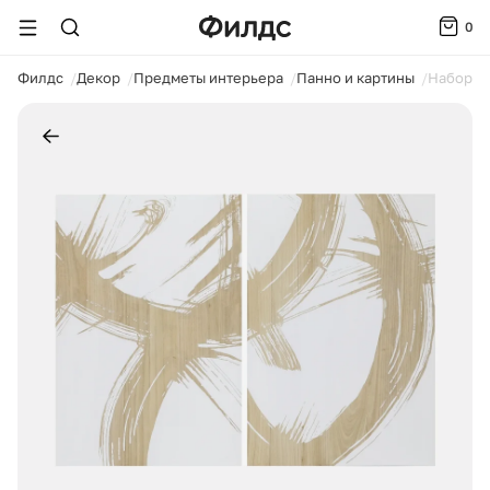
0
ойти
Филдс
Декор
Предметы интерьера
Панно и картины
Набор па