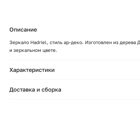
Описание
Зеркало Hadriel, стиль ар-деко. Изготовлен из дерева 
и зеркальном цвете.
Характеристики
Бренд:
Доставка и сборка
Коллекция:
Москва и область
Подушки, вазы, свечи — от 1490 ₽;
Страна бренда:
Стулья, пуфы, вешалки — от 1990 ₽;
Ширина (см):
Комоды, шкафы, стеллажи — от 3990 ₽.
Стоимость рассчитывается в зависимости от габаритов т