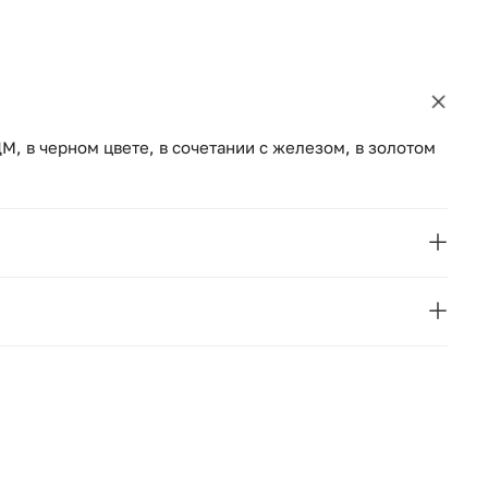
ДМ, в черном цвете, в сочетании с железом, в золотом
VICAL
HADRIEL
Испания
109
овара, количества мест, проноса и подъёма на этаж.