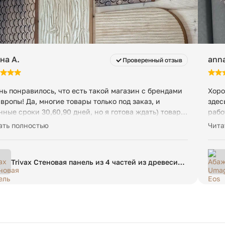
на А.
anna
Проверенный отзыв
нь понравилось, что есть такой магазин с брендами
Хоро
Европы! Да, многие товары только под заказ, и
здес
нные сроки 30,60,90 дней, но я готова ждать) товары,
рабо
орые были в наличии, привезли быстро, в течение 3
тако
ать полностью
Чита
й) качество на высоте, особенно понравились
новые панели! До сих пор в полном восторге и не
выкну к нашим стенам! Очень рада, что есть такой
Trivax Стеновая панель из 4 частей из древесины
ьтибренд с качественными и красивыми товарами,
акации
одцы! Процветания и роста! Ждем очень уже
истившего к нам курьера Дмитрия уже в феврале и
те) Сборкой товаров не пользовались, ничего не
у добавить, у нас все уже сборное)