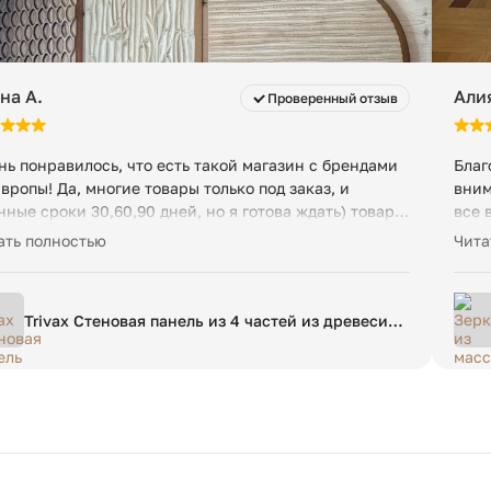
5 кг
на А.
Али
Проверенный отзыв
нь понравилось, что есть такой магазин с брендами
Благ
Европы! Да, многие товары только под заказ, и
вним
нные сроки 30,60,90 дней, но я готова ждать) товары,
все 
орые были в наличии, привезли быстро, в течение 3
офор
ать полностью
Чита
й) качество на высоте, особенно понравились
очен
новые панели! До сих пор в полном восторге и не
очен
выкну к нашим стенам! Очень рада, что есть такой
Trivax Стеновая панель из 4 частей из древесины
ьтибренд с качественными и красивыми товарами,
акации
одцы! Процветания и роста! Ждем очень уже
истившего к нам курьера Дмитрия уже в феврале и
те) Сборкой товаров не пользовались, ничего не
у добавить, у нас все уже сборное)