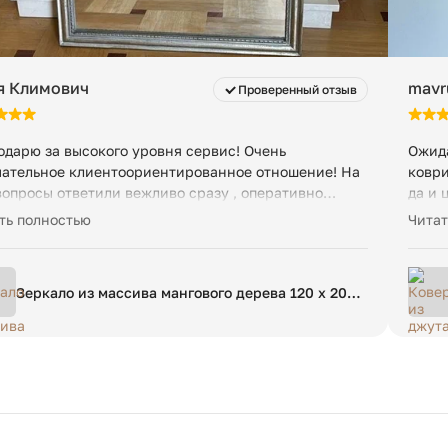
я Климович
mavr
Проверенный отзыв
одарю за высокого уровня сервис! Очень
Ожида
ательное клиентоориентированное отношение! На
коври
вопросы ответили вежливо сразу , оперативно
да и 
мили заказ. Заказ пришел из Франции в срок,
неско
ть полностью
Читат
ь аккуратно упакован. Я очень довольна, мне было
ь приятно с вами посотрудничать!
Зеркало из массива мангового дерева 120 x 200
см Afsan единый размер золотистый