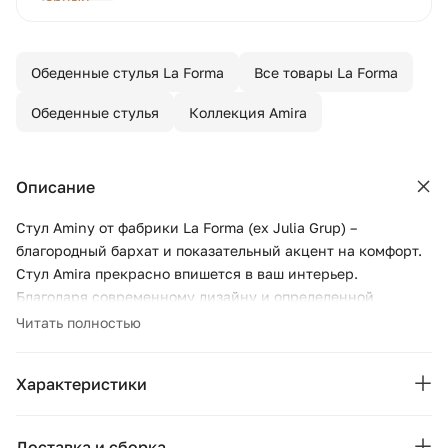
Обеденные стулья La Forma
Все товары La Forma
Обеденные стулья
Коллекция Amira
Описание
Стул Aminy от фабрики La Forma (ex Julia Grup) –
благородный бархат и показательный акцент на комфорт.
Стул Amira прекрасно впишется в ваш интерьер.
Благодаря современному дизайну и определенной
утонченности, он идеально подойдет для любого общего
Читать полностью
пространства. И это касается вашего дома, а также офиса.
Позвольте стулу Aminy украсить ваше пространство.
Характеристики
Стул имеет сборную конструкцию. Сиденье сделано из
фанеры, которая обита синтетической пеной плотностью
Бренд:
La Forma
24 кг/м3.
Доставка и сборка