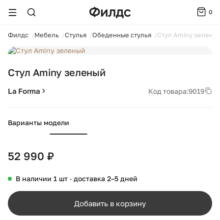
0
ойти
Филдс
Мебель
Стулья
Обеденные стулья
Стул Aminy зелены
1 / 1
Стул Aminy зеленый
La Forma
Код товара:
9019
Варианты модели
52 990 ₽
В наличии 1 шт · доставка 2–5 дней
Добавить в корзину