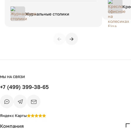
покупкой, рекомендуем данный магазин.
Кре
Elg
Журнальные столики
←
→
МЫ НА СВЯЗИ
+7 (499) 399-38-65
Яндекс Карты
Компания