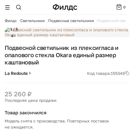
0
ойти
Филдс
Светильники
Подвесные светильники
Подвесной свети
1 / 5
Подвесной светильник из плексигласа и
опалового стекла Okara единый размер
каштановый
La Redoute
Код товара:
155349
25 260 ₽
Последняя цена продажи
Товар закончился
Модель снята с производства. Повторных поставок
не ожидается.