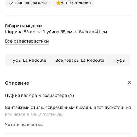
Финальная цена
5,0
196 отзывов
Габариты модели
Ширина 55 см
Глубина 55 см
Высота 41 см
Все характеристики
Пуфы La Redoute
Все товары La Redoute
Пуфы
Описание
Пуф из велюра и полиэстера (Y)
Винтажный стиль, современный дизайн. Этот пуф отлично
впишется в вашу гостиную.
Читать полностью
Сиденье: упругая