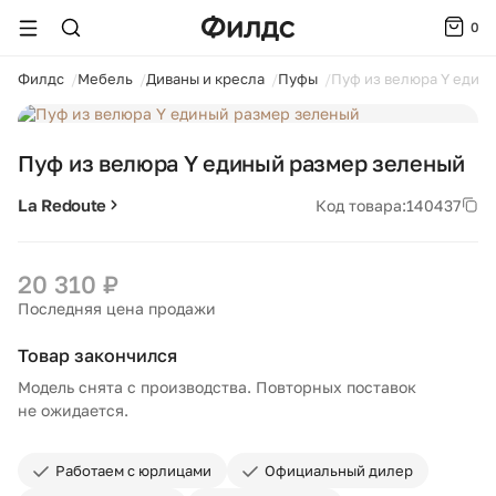
0
ойти
Филдс
Мебель
Диваны и кресла
Пуфы
Пуф из велюра Y един
1 / 4
Пуф из велюра Y единый размер зеленый
La Redoute
Код товара:
140437
20 310 ₽
Последняя цена продажи
Товар закончился
Модель снята с производства. Повторных поставок
не ожидается.
Работаем с юрлицами
Официальный дилер