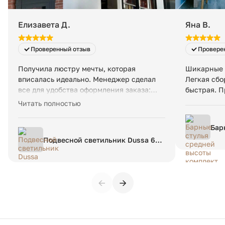
Елизавета Д.
Яна В.
Проверенный отзыв
Провере
Получила люстру мечты, которая
Шикарные с
вписалась идеально. Менеджер сделал
Легкая сбо
все для удобства оформления заказа:
быстрая. П
удобная коммуникация, небольшая
Читать полностью
скидка. Задержалась доставка, но тут
вопрос к таможне, скорее.
Бар
ком
Подвесной светильник Dussa 6L
раз
золотой металл / белый мрамор
←
→