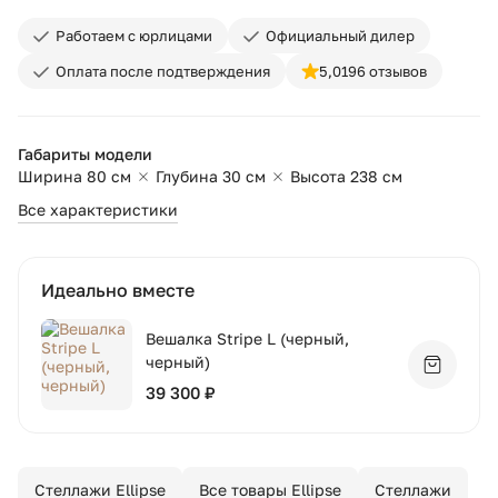
Работаем с юрлицами
Официальный дилер
Оплата после подтверждения
5,0
196 отзывов
Габариты модели
Ширина 80 см
Глубина 30 см
Высота 238 см
Все характеристики
Идеально вместе
Вешалка Stripe L (черный,
черный)
Добавит
39 300 ₽
Стеллажи Ellipse
Все товары Ellipse
Стеллажи