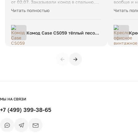
от 02.07. Заказывали комод в спальню,
вообще и н
собирал сам, так как в сборке все
огонь, маг
Читать полностью
Читать пол
максимально просто.
спасибо!
Комод Case CS059 тёплый песок
Кре
WSP 083
Fel
←
→
МЫ НА СВЯЗИ
+7 (499) 399-38-65