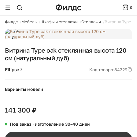
0
ойти
Филдс
Мебель
Шкафы и стеллажи
Стеллажи
Витрина Type oa
1 / 4
Витрина Type oak стеклянная высота 120
см (натуральный дуб)
Ellipse
Код товара:
84329
Варианты модели
+13
141 300 ₽
Под заказ · изготовление 30–40 дней