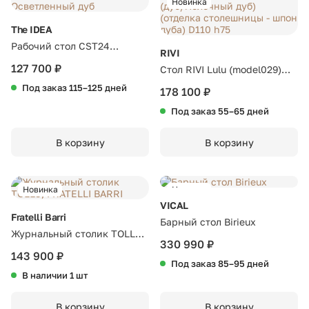
Новинка
The IDEA
Рабочий стол CST24
RIVI
Осветленный дуб
127 700 ₽
Стол RIVI Lulu (model029)
(дуб/молочный дуб)
Под заказ 115–125 дней
178 100 ₽
(отделка столешницы - шпон
Под заказ 55–65 дней
дуба) D110 h75
В корзину
В корзину
Новинка
Новинка
VICAL
Fratelli Barri
Барный стол Birieux
Журнальный столик TOLLO,
330 990 ₽
FRATELLI BARRI
143 900 ₽
Под заказ 85–95 дней
В наличии 1 шт
В корзину
В корзину