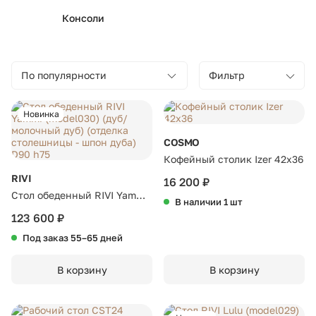
Консоли
По популярности
Фильтр
Новинка
COSMO
Кофейный столик Izer 42х36
RIVI
16 200 ₽
Стол обеденный RIVI Yammi
В наличии 1 шт
(model030) (дуб/молочный
123 600 ₽
дуб) (отделка столешницы -
Под заказ 55–65 дней
шпон дуба) D90 h75
В корзину
В корзину