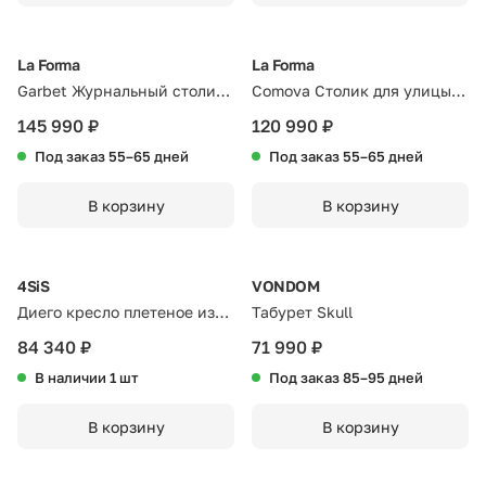
La Forma
La Forma
Garbet Журнальный столик
Comova Столик для улицы
цемент Ø 80 см
из черного алюминия 60 x
145 990 ₽
120 990 ₽
60 см
Под заказ 55–65 дней
Под заказ 55–65 дней
В корзину
В корзину
4SiS
VONDOM
Диего кресло плетеное из
Табурет Skull
роупа, основание дуб,
84 340 ₽
71 990 ₽
каркас алюминий белый
В наличии 1 шт
Под заказ 85–95 дней
шагрень, роуп бежевый
круглый, ткань бежевая
В корзину
В корзину
15052