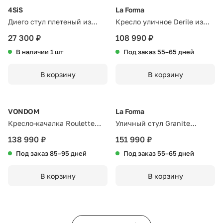
4SiS
La Forma
Диего стул плетеный из
Кресло уличное Derile из
роупа, каркас из стали
дуба с натуральной
27 300 ₽
108 990 ₽
серый (RAL7022) муар, роуп
отделкой и бежевой
В наличии 1 шт
Под заказ 55–65 дней
серый круглый, ткань
веревки
темно-серая 027
В корзину
В корзину
VONDOM
La Forma
Кресло-качалка Roulette
Уличный стул Granite
KIDS
бежевый с ножками из
138 990 ₽
151 990 ₽
тикового дерева
Под заказ 85–95 дней
Под заказ 55–65 дней
В корзину
В корзину