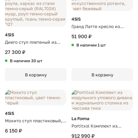
4SiS
Гранд Латте кресло из
искусственного ротанга,
4SiS
51 900 ₽
цвет бежевый
Диего стул плетеный из
В наличии 1 шт
роупа, каркас из стали
27 300 ₽
темно-серый (RAL7024)
В наличии 30 шт
муар, роуп темно-серый
круглый, ткань темно-серая
В корзину
В корзину
027
4SiS
La Forma
Мохито стул пластиковый,
Portitxol Комплект из
цвет темно-серый
6 150 ₽
модульного углового дивана
912 990 ₽