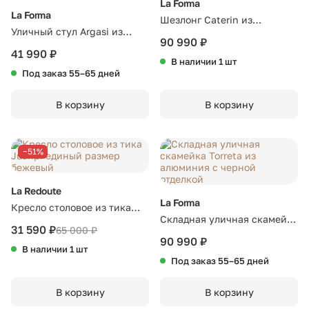
La Forma
La Forma
Шезлонг Caterin из
Уличный стул Argasi из
эвкалипта бежевый
90 990 ₽
алюминия бежевого цвета и
41 990 ₽
В наличии 1 шт
веревки
Под заказ 55–65 дней
В корзину
В корзину
−51%
La Redoute
La Forma
Кресло столовое из тика
Складная уличная скамейка
Juanpi единый размер
31 590 ₽
65 000
₽
Torreta из алюминия с
бежевый
90 990 ₽
В наличии 1 шт
черной отделкой
Под заказ 55–65 дней
В корзину
В корзину