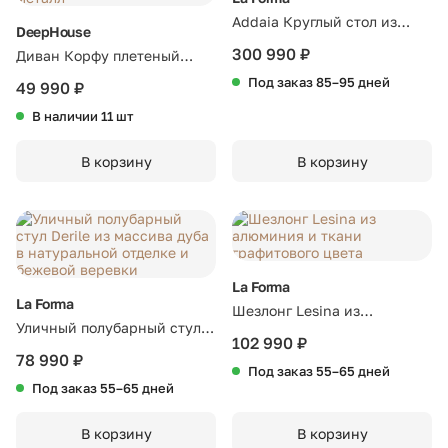
Addaia Круглый стол из
DeepHouse
белого цемента Ø140 см
300 990 ₽
Диван Корфу плетеный
бежевый подушка бежевая
Под заказ 85–95 дней
49 990 ₽
ткань ножки бежевый
В наличии 11 шт
металл
В корзину
В корзину
La Forma
La Forma
Шезлонг Lesina из
Уличный полубарный стул
алюминия и ткани
102 990 ₽
Derile из массива дуба в
78 990 ₽
графитового цвета
Под заказ 55–65 дней
натуральной отделке и
Под заказ 55–65 дней
бежевой веревки
В корзину
В корзину