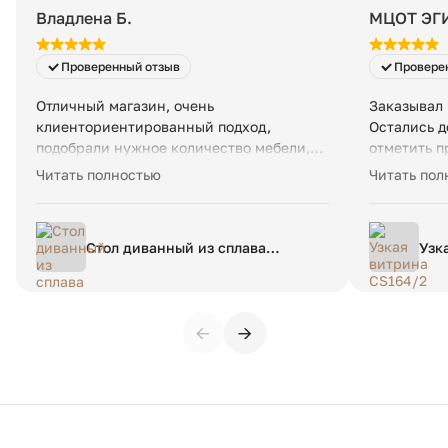
Количество упаковок:
1
Владлена Б.
МЦОТ ЭГ
Размеры упаковки:
89
Проверенный отзыв
Провере
Вес в упаковке:
9 
Отличный магазин, очень
Заказывал 
клиенториентированный подход,
Остались д
подобрали нужное количество мебели,
отметить 
оперативно доставили. Все очень
всё чётко.
Читать полностью
Читать пол
быстро, качественно и доступно,
Сроки изго
спасибо!
Рекоменду
Стол диванный из сплава
Узк
алюминия Fraulino единый
размер серый
←
→