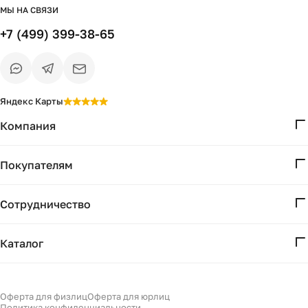
МЫ НА СВЯЗИ
+7 (499) 399-38-65
Яндекс Карты
Компания
О нас
Покупателям
Проекты
Вопросы и ответы
Контакты
Сотрудничество
Доставка и оплата
Реквизиты
Дизайнерам
Получение и возврат
Каталог
Бизнесу
Акции
Мебель
Подбор
Светильники
Оферта для физлиц
Оферта для юрлиц
Филдс в Дзене ↗
Политика конфиденциальности