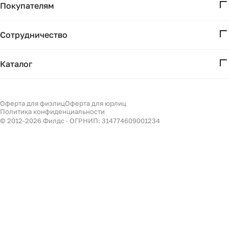
Покупателям
Проекты
Вопросы и ответы
Контакты
Сотрудничество
Доставка и оплата
Реквизиты
Дизайнерам
Получение и возврат
Каталог
Бизнесу
Акции
Мебель
Подбор
Светильники
Оферта для физлиц
Оферта для юрлиц
Филдс в Дзене ↗
Политика конфиденциальности
Декор
© 2012-
2026
Филдс · ОГРНИП: 314774609001234
Бренды