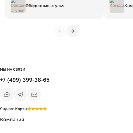
буду возвращаться сюда за покупками!
по срокам 
Обеденные стулья
Ком
критичные
компанию.
←
→
МЫ НА СВЯЗИ
+7 (499) 399-38-65
Яндекс Карты
Компания
О нас