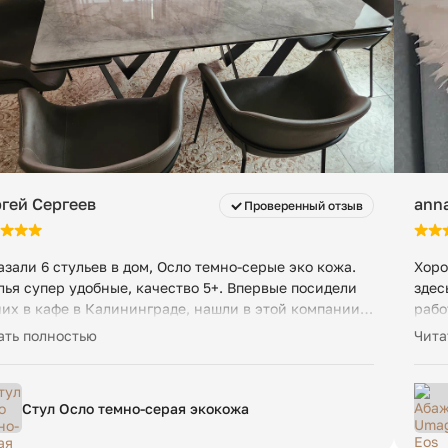
металл (серый)
не требуется
 с момента готовности к отгрузке. После этого
нимальная стоимость — 200 ₽ в сутки за заказ, даже
61375+61590
1 шт
58 х 63 х 93 см
гей Сергеев
anna
Проверенный отзыв
10 кг
азали 6 стульев в дом, Осло темно-серые эко кожа.
Хоро
Скачать
↗
лья супер удобные, качество 5+. Впервые посидели
здес
них в кафе в Калининграде, нашли в этой компании,
рабо
лали скидку, лояльные ребята!
тако
ать полностью
Чита
Стул Осло темно-серая экокожа