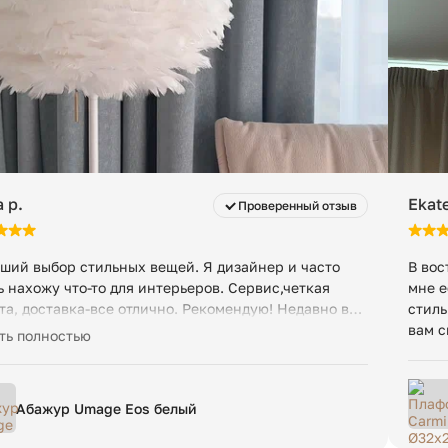
 p.
Ekate
Проверенный отзыв
ший выбор стильных вещей. Я дизайнер и часто
В вос
ь нахожу что-то для интерьеров. Сервис,четкая
мне е
та, доставка-все отлично. Рекомендую! Недавно вот
стиль
й светильник привезли-оригинальный, топчик👍
вам с
ть полностью
Абажур Umage Eos белый