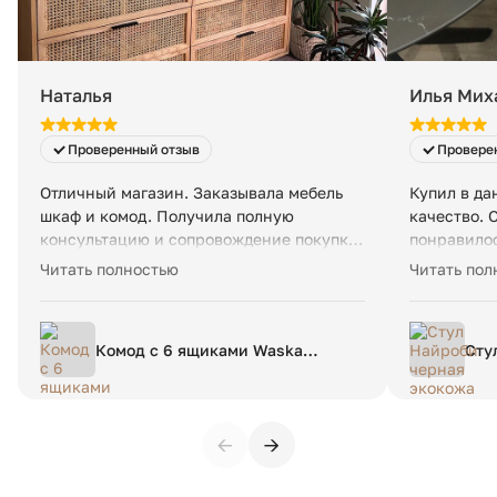
Вес в упаковке:
31 кг
Наталья
Илья Мих
Проверенный отзыв
Провере
Отличный магазин. Заказывала мебель
Купил в да
шкаф и комод. Получила полную
качество. 
консультацию и сопровождение покупки.
понравилос
Товар полностью соответствует
изготовлен
Читать полностью
Читать пол
ожиданиям. Большое спасибо! Желаю
Общение ле
успехов!
быстро, на
отвечают. 
Комод с 6 ящиками Waska
Сту
замечаний:
единый размер бежевый
нож
проверять 
винт 2. Пр
указали но
←
→
побегать, 
остальном 
еще