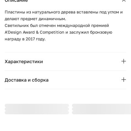
Описание
Пластины из натурального дерева вставлены под углом и
делают предмет динамичным.
Светильник был отмечен международной премией
A'Design Award & Competition и заслужил бронзовую
награду в 2017 году.
Характеристики
Бренд:
WOODLED
Доставка и сборка
Коллекция:
WOODLED ROTOR
Москва и область
Подушки, вазы, свечи — от 1490 ₽;
Страна бренда:
Россия
Стулья, пуфы, вешалки — от 1990 ₽;
Ширина (см):
Комоды, шкафы, стеллажи — от 3990 ₽.
66
Стоимость рассчитывается в зависимости от габаритов
Глубина (см):
66
товара, количества мест, проноса и подъёма на этаж. При