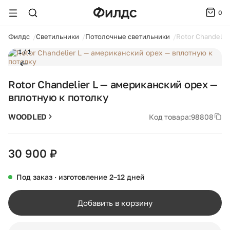
0
ойти
Филдс
Светильники
Потолочные светильники
Rotor Chandelie
1 / 1
Rotor Chandelier L — американский орех —
вплотную к потолку
WOODLED
Код товара:
98808
30 900 ₽
Под заказ · изготовление 2–12 дней
Добавить в корзину