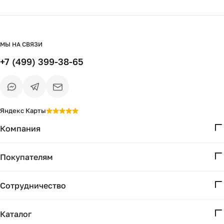
низ хорошо освещён. Вставили умные
led лампы, теперь и с телефона можем
управлять. Рекомендую!
МЫ НА СВЯЗИ
+7 (499) 399-38-65
Яндекс Карты
Компания
О нас
Покупателям
Проекты
Вопросы и ответы
Контакты
Сотрудничество
Доставка и оплата
Реквизиты
Дизайнерам
Получение и возврат
Каталог
Бизнесу