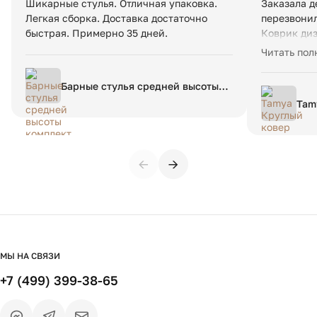
Шикарные стулья. Отличная упаковка.
Заказала д
Легкая сборка. Доставка достаточно
перезвонил
быстрая. Примерно 35 дней.
Коврик диз
качества. 
Читать пол
в машинке.
моменты пр
Барные стулья средней высоты
отвечают б
комплект 2 шт Lavergne единый
Tam
размер синий
хло
120
←
→
МЫ НА СВЯЗИ
+7 (499) 399-38-65