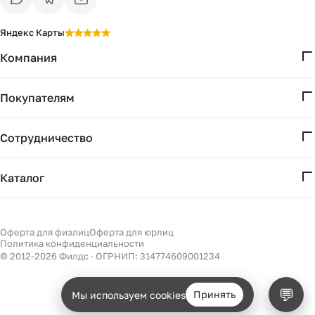
Яндекс Карты
Компания
О нас
Покупателям
Проекты
Вопросы и ответы
Контакты
Сотрудничество
Доставка и оплата
Реквизиты
Дизайнерам
Получение и возврат
Каталог
Бизнесу
Акции
Мебель
Есть вопрос?
Подбор
Уточним детали
Светильники
Оферта для физлиц
Оферта для юрлиц
Филдс в Дзене ↗
и дальнейшие шаги
Политика конфиденциальности
Декор
© 2012-
2026
Филдс · ОГРНИП: 314774609001234
Бренды
💬
Принять
Мы используем cookies