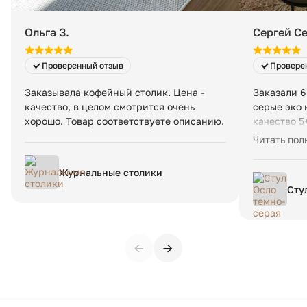
Ольга З.
Сергей С
Проверенный отзыв
Провере
Заказывала кофейный столик. Цена -
Заказали 6
качество, в целом смотрится очень
серые эко 
хорошо. Товар соответствуете описанию.
качество 5
кафе в Кал
Читать пол
компании, 
ребята!
Журнальные столики
Сту
←
→