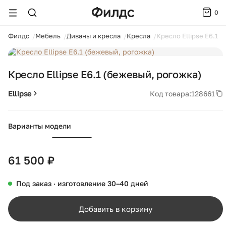
0
ойти
Филдс
Мебель
Диваны и кресла
Кресла
Кресло Ellipse E6.1 
1 / 6
Кресло Ellipse E6.1 (бежевый, рогожка)
Ellipse
Код товара:
128661
Варианты модели
+1
61 500 ₽
Под заказ · изготовление 30–40 дней
Добавить в корзину