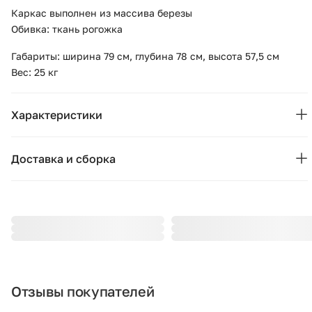
Каркас выполнен из массива березы
Обивка: ткань рогожка
Габариты: ширина 79 см, глубина 78 см, высота 57,5 см
Вес: 25 кг
Характеристики
Основные характеристики
Доставка и сборка
Бренд:
Ellipse
Москва и область
Страна бренда:
Россия
Подушки, вазы, свечи — от 1490 ₽;
Стулья, пуфы, вешалки — от 1990 ₽;
Цвет:
бежевый
Комоды, шкафы, стеллажи — от 3990 ₽.
Гарантия:
12 месяцев
Стоимость рассчитывается в зависимости от габаритов
товара, количества мест, проноса и подъёма на этаж. При
Сборка:
требуется
Отзывы покупателей
доставке за МКАД начисляется 80 ₽ за каждый километр.
Точную стоимость уточняйте у менеджера.