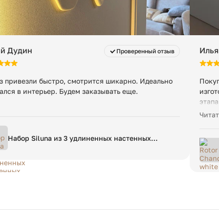
й Дудин
Илья
Проверенный отзыв
з привезли быстро, смотрится шикарно. Идеально
Покуп
ался в интерьер. Будем заказывать еще.
изгот
этапа
быстр
Читат
больш
сразу
Набор Siluna из 3 удлиненных настенных
магаз
панелей из белого папье-маше