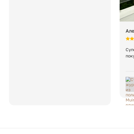
Ал
Суп
пок