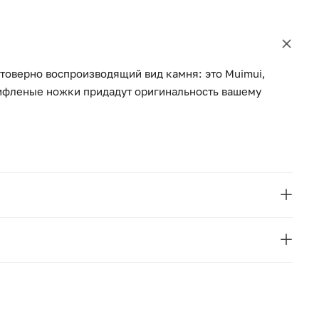
стоверно воспроизводящий вид камня: это Muimui,
рифленые ножки придадут оригинальность вашему
с рифленым эффектом
La Redoute
блюда, подстаканники и подложки под столовые
Франция
40