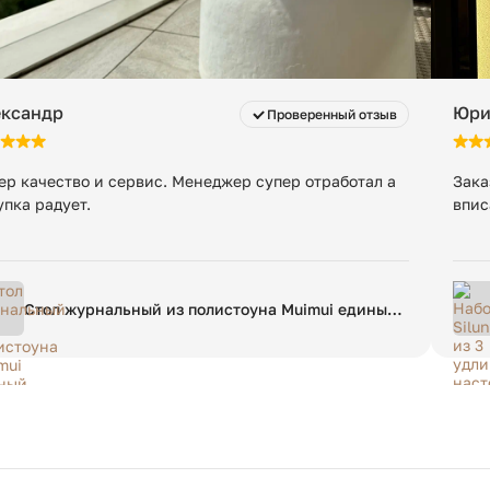
ександр
Юри
Проверенный отзыв
ер качество и сервис. Менеджер супер отработал а
Зака
упка радует.
впис
Стол журнальный из полистоуна Muimui единый
размер бежевый