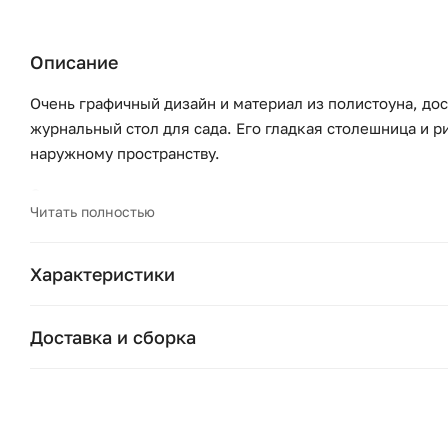
Описание
Очень графичный дизайн и материал из полистоуна, до
журнальный стол для сада. Его гладкая столешница и 
наружному пространству.
Описание:
Читать полностью
Из GRC (полистоуна)
Верх столешницы гладкий, низ столешницы и ножки 
Толстые ножки
Характеристики
Уход:
Бренд:
Для защиты вашего стола приобретите подставки под 
Доставка и сборка
приборы.
Страна бренда:
Москва и область
Размеры:
Подушки, вазы, свечи — от 1490 ₽;
Ширина (см):
Общие размеры:
Стулья, пуфы, вешалки — от 1990 ₽;