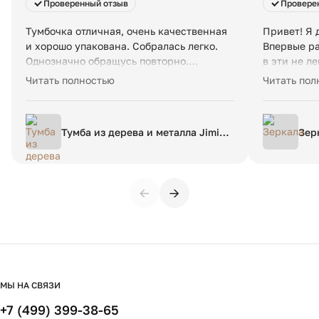
Проверенный отзыв
Провере
Тумбочка отличная, очень качественная
Привет! Я 
и хорошо упакована. Собралась легко.
Впервые ра
Однозначно обращусь повторно.
в эти не л
Доставка быстрее плановой даты. Работа
зеркало из
Читать полностью
Читать пол
менеджеров тоже отличная - отвечали
спасибо. У
быстро и по делу
слишком хо
связи, вла
Тумба из дерева и металла Jimi
Зер
информацие
единый размер зеленый
дальше...
←
→
МЫ НА СВЯЗИ
+7 (499) 399-38-65