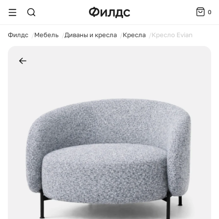
0
ойти
Филдс
Мебель
Диваны и кресла
Кресла
Кресло Evian