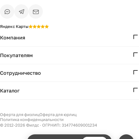
Яндекс Карты
Компания
О нас
Покупателям
Проекты
Вопросы и ответы
Контакты
Сотрудничество
Доставка и оплата
Реквизиты
Дизайнерам
Получение и возврат
Каталог
Бизнесу
Акции
Мебель
Есть вопрос?
Подбор
Уточним детали
Светильники
Оферта для физлиц
Оферта для юрлиц
Филдс в Дзене ↗
и дальнейшие шаги
Политика конфиденциальности
Декор
© 2012-
2026
Филдс · ОГРНИП: 314774609001234
Бренды