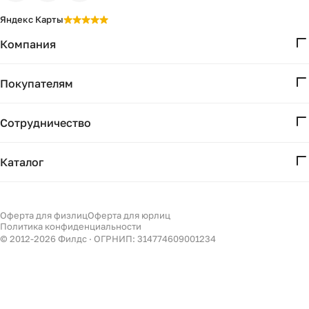
Яндекс Карты
Компания
О нас
Покупателям
Проекты
Вопросы и ответы
Контакты
Сотрудничество
Доставка и оплата
Реквизиты
Дизайнерам
Получение и возврат
Каталог
Бизнесу
Акции
Мебель
Подбор
Светильники
Оферта для физлиц
Оферта для юрлиц
Филдс в Дзене ↗
Политика конфиденциальности
Декор
© 2012-
2026
Филдс · ОГРНИП: 314774609001234
Бренды