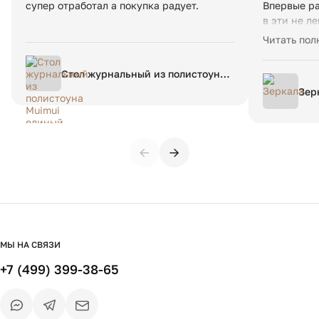
Вес в упаковке:
20 кг
супер отработал а покупка радует.
Впервые ра
в эти не л
зеркало из
Читать пол
спасибо. У
слишком хо
Стол журнальный из полистоуна
связи, вла
Muimui единый размер бежевый
Зер
информацие
дальше...
←
→
МЫ НА СВЯЗИ
+7 (499) 399-38-65