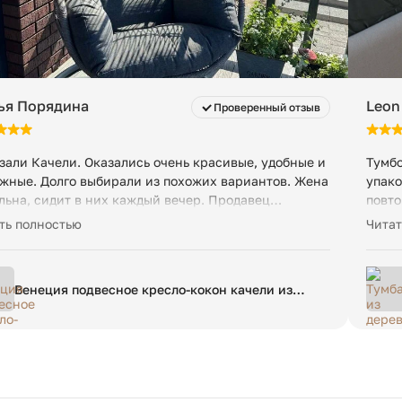
ья Порядина
Leon
Проверенный отзыв
зали Качели. Оказались очень красивые, удобные и
Тумбо
жные. Долго выбирали из похожих вариантов. Жена
упако
льна, сидит в них каждый вечер. Продавец
повто
овал супер-хорошо, ничего не повредилось при
менед
ть полностью
Читат
авке из Москвы в Воронеж. В комплекте были ключи
сборки и понятная инструкция. Собрал за 20 мин.,
ше распаковывал.
Венеция подвесное кресло-кокон качели из
искусственного ротанга, цвет бронзовый с
бежевой подушкой