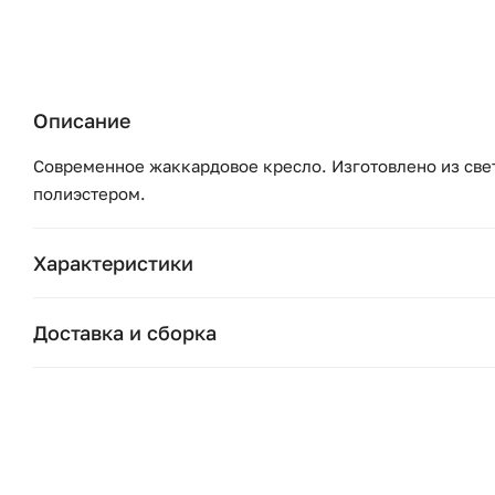
Описание
Современное жаккардовое кресло. Изготовлено из све
полиэстером.
Характеристики
Бренд:
Доставка и сборка
Коллекция:
Москва и область
Подушки, вазы, свечи — от 1490 ₽;
Страна бренда:
Стулья, пуфы, вешалки — от 1990 ₽;
Ширина (см):
Комоды, шкафы, стеллажи — от 3990 ₽.