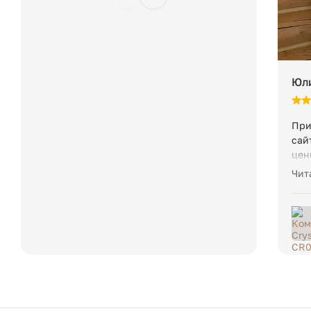
Юли
При
сай
цен
Тяж
Чит
кач
маг