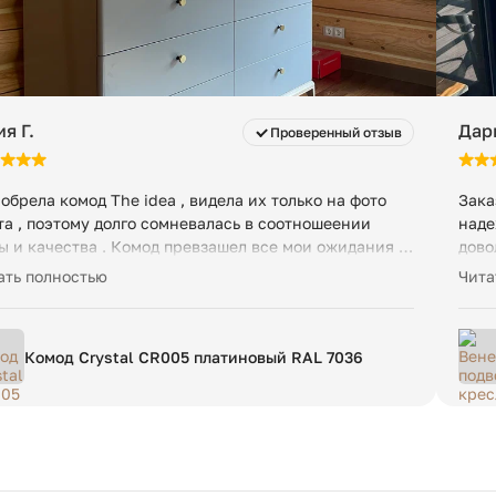
я Г.
Дар
Проверенный отзыв
обрела комод The idea , видела их только на фото
Зака
та , поэтому долго сомневалась в соотношеении
наде
ы и качества . Комод превзашел все мои ожидания !
дово
елый , добротный , с прекрасным стилем и
упак
ать полностью
Чита
ественными полозьями для ящиков. Спасибо
дост
азину и производителю.
для 
доль
Комод Crystal CR005 платиновый RAL 7036