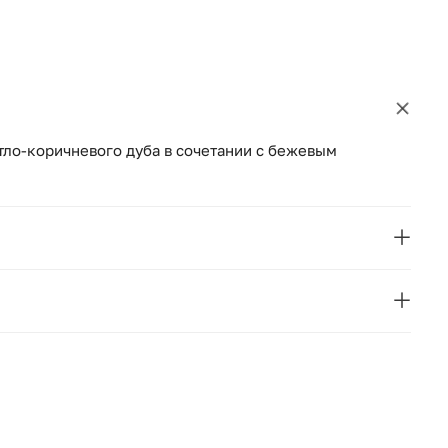
тло-коричневого дуба в сочетании с бежевым
VICAL
JACQUARD
Испания
98