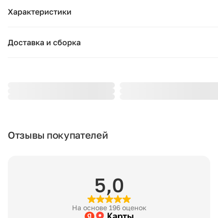
— Наполнитель из пенополиуретана, плотность 28 кг/м³ для 
Характеристики
20 кг/м³ для спинки
Основные характеристики
— Подвески на пружинах и ремнях
Доставка и сборка
— Каркас из многослойной фанеры из эвкалипта. Древесина
Бренд:
La Redoute
сертификатом FSC®
Москва и область
— Ножка из стали с черным зернистым покрытием
Страна бренда:
Франция
Подушки, вазы, свечи — от 1490 ₽;
— Вращающееся
Стулья, пуфы, вешалки — от 1990 ₽;
— Накладки на ножки из полипропилена
Цвет:
зеленый
Комоды, шкафы, стеллажи — от 3990 ₽.
— Количество человек, рекомендуемое для сборки: два
Сборка:
требуется
Стоимость рассчитывается в зависимости от габаритов това
Размеры
количества мест, проноса и подъёма на этаж. При доставке 
— Ширина: 78 см
Артикул:
3614855781501
Отзывы покупателей
начисляется 80 ₽ за каждый километр. Точную стоимость ут
— Высота: 67 см
менеджера.
— Глубина: 75 см
Размеры
— Сиденье: Ш50 x В30 x Г50 см
Другие города
Ширина (см):
78
— Вес: 18,7 кг
5,0
По России заказ доставляют транспортные компании — Дел
— Самостоятельная сборка (необходимо прикрутить ножки)
линии или СДЭК. Для примерного расчёта воспользуйтесь
Глубина (см):
75
калькулятором
на их сайте. Доставка до терминала транспо
ДРЕВЕСИНА ИЗ УСТОЙЧИВО УПРАВЛЯЕМЫХ ЛЕСОВ. Наличие
На основе 196 оценок
компании — 990 ₽. Подробные условия смотрите на
Высота (см):
67
FSC® означает, что древесина, из которой изготовлено издел