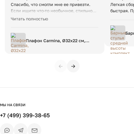
Спасибо, что смогли мне ее привезти.
Легкая сбо
Если ищите что-то необычное, стильное,
быстрая. П
а также высокую
Читать полностью
клиентоориентированность, вам сюда.
Бар
ком
Плафон Carmina, Ø32х22 см,
раз
розовый
←
→
МЫ НА СВЯЗИ
+7 (499) 399-38-65