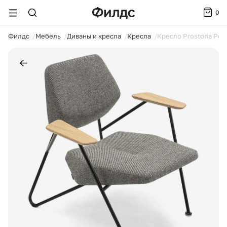
0
ойти
Филдс
Мебель
Диваны и кресла
Кресла
Кресло Prostoria Pol