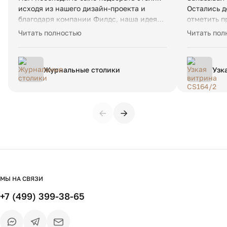
исходя из нашего дизайн-проекта и
Остались д
благодаря компании Филдс, наша идея
отметить 
стала реальностью. Невероятное
всё чётко.
Читать полностью
Читать пол
качество и красота 😍 и порадовала
Сроки изго
скорость доставки в Новосибирск
Рекоменду
Журнальные столики
Узк
←
→
МЫ НА СВЯЗИ
+7 (499) 399-38-65