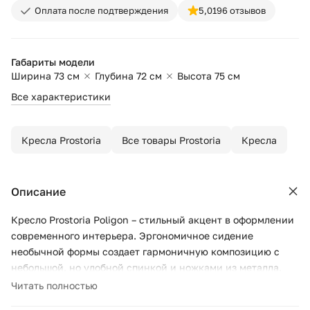
Оплата после подтверждения
5,0
196 отзывов
Габариты модели
Ширина 73 см
Глубина 72 см
Высота 75 см
Все характеристики
Кресла Prostoria
Все товары Prostoria
Кресла
Описание
Кресло Prostoria Poligon – стильный акцент в оформлении
современного интерьера. Эргономичное сидение
необычной формы создает гармоничную композицию с
небольшой, но удобной спинкой и ножками из металла.
Такая мебель станет украшением гостиной, рабочего
Читать полностью
кабинета, зоны отдыха.