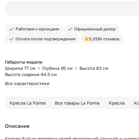
Работаем с юрлицами
Официальный дилер
Оплата после подтверждения
5,0
196 отзывов
Габариты модели
Ширина 77 см
Глубина 95 см
Высота 83 см
Высота сиденья 44.5 см
Все характеристики
Кресла La Forma
Все товары La Forma
Кресла
Ко
Описание
Кресло Sylo выделяется своей просторной спинкой и широк