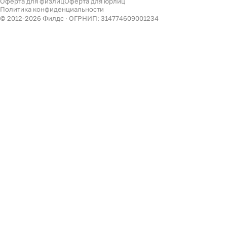
Оферта для физлиц
Оферта для юрлиц
Филдс в Дзене ↗
Политика конфиденциальности
Декор
© 2012-
2026
Филдс · ОГРНИП: 314774609001234
Бренды