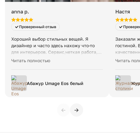
anna p.
Настя
Проверенный отзыв
Провере
Хороший выбор стильных вещей. Я
Заказали ж
дизайнер и часто здесь нахожу что-то
гостиной. 
для интерьеров. Сервис,четкая работа,
качественн
доставка-все отлично. Рекомендую!
и ковру. У
Читать полностью
Читать пол
Недавно вот такой светильник привезли-
находка дл
оригинальный, топчик👍
покупкой, 
Абажур Umage Eos белый
Жур
←
→