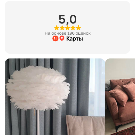
По России заказ доставляют транспортные компании — Дело
Высота сиденья (см):
Доставка до терминала транспортной компании — 990 ₽. По
5,0
Вес товара:
Сборка
Услуга оказывается партнёром. 8% от стоимости собираемого
Материал:
На основе 196 оценок
стоимость уточняйте у менеджера.
Цвет:
Хранение
Бесплатное хранение заказа на складе — 7 рабочих дней с мо
Сборка:
Минимальная стоимость — 200 ₽ в сутки за заказ, даже если 
Артикул:
Количество упаковок:
Размеры упаковки:
Вес в упаковке: