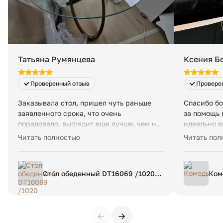
Татьяна Румянцева
Ксения Б
Проверенный отзыв
Провере
Заказывала стол, пришел чуть раньше
Спасибо б
заявленного срока, что очень
за помощь 
порадовало, выглядит еще лучше, чем на
идеально в
картинке - я очень довольна!
качество м
Читать полностью
Читать пол
исполнен к
качественн
по срокам 
Стол обеденный DT16069 /1020
Ком
критичные
Ø130
компанию.
←
→