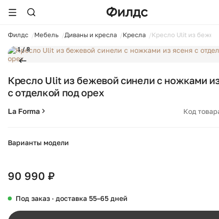
ойти
Филдс
Мебель
Диваны и кресла
Кресла
Кресло Ulit из бежев
1 / 8
Кресло Ulit из бежевой синели с ножками и
с отделкой под орех
La Forma
Код товар
Варианты модели
+8
90 990 ₽
Под заказ · доставка 55–65 дней