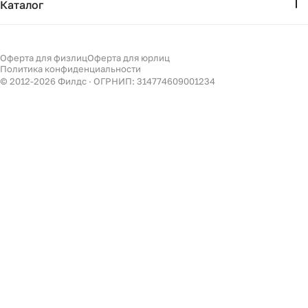
Каталог
Бизнесу
Акции
Мебель
Подбор
Светильники
Оферта для физлиц
Оферта для юрлиц
Филдс в Дзене ↗
Политика конфиденциальности
Декор
© 2012-
2026
Филдс · ОГРНИП: 314774609001234
Бренды