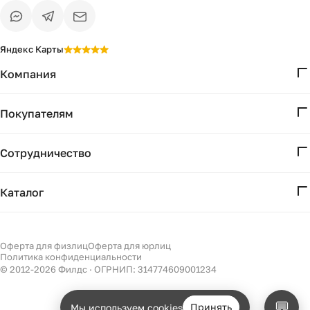
Яндекс Карты
Компания
О нас
Покупателям
Проекты
Вопросы и ответы
Контакты
Сотрудничество
Доставка и оплата
Реквизиты
Дизайнерам
Получение и возврат
Каталог
Бизнесу
Акции
Мебель
Есть вопрос?
Подбор
Уточним детали
Светильники
Оферта для физлиц
Оферта для юрлиц
Филдс в Дзене ↗
и дальнейшие шаги
Политика конфиденциальности
Декор
© 2012-
2026
Филдс · ОГРНИП: 314774609001234
Бренды
💬
Принять
Мы используем cookies