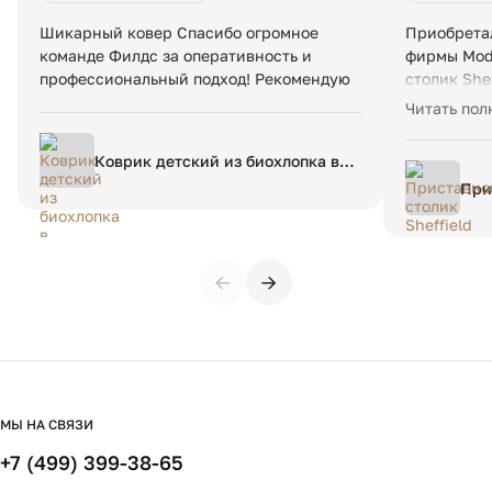
работников, и заготовка велась методом устойчивого
Шикарный ковер Спасибо огромное
Приобретал
лесопользования.
команде Филдс за оперативность и
фирмы Mod 
Размеры и вес упаковки
профессиональный подход! Рекомендую
столик She
Покупкой о
Одна упаковка
Читать пол
Александр
— Д81 x В99 x Г70 см. 22 кг
по товару,
Коврик детский из биохлопка в
интерьере,
берберском стиле Dybala 120 x
При
Доставку п
180 см разноцветный
время. Соб
Магазин р
←
→
МЫ НА СВЯЗИ
+7 (499) 399-38-65