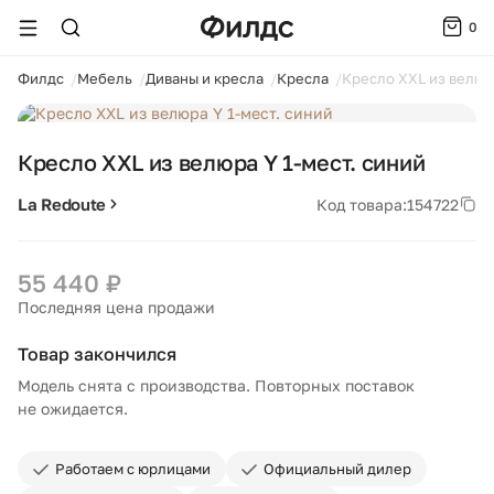
0
ойти
Филдс
Мебель
Диваны и кресла
Кресла
Кресло XXL из велюра
1 / 5
Кресло XXL из велюра Y 1-мест. синий
La Redoute
Код товара:
154722
55 440 ₽
Последняя цена продажи
Товар закончился
Модель снята с производства. Повторных поставок
не ожидается.
Работаем с юрлицами
Официальный дилер