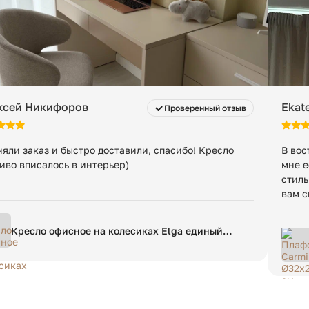
ксей Никифоров
Ekate
Проверенный отзыв
яли заказ и быстро доставили, спасибо! Кресло
В вос
иво вписалось в интерьер)
мне е
стиль
вам с
Кресло офисное на колесиках Elga единый
размер бежевый