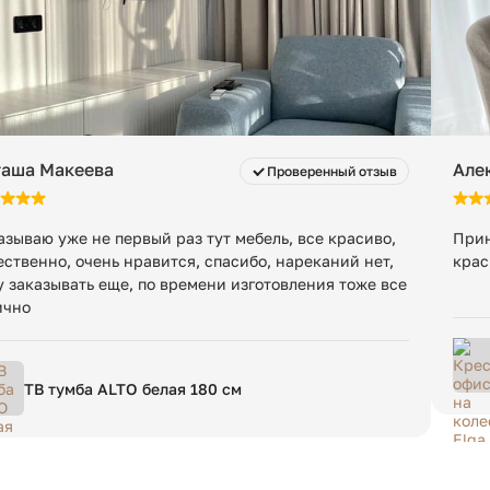
55
80
11 кг
таша Макеева
Але
Проверенный отзыв
1 шт
азываю уже не первый раз тут мебель, все красиво,
Прин
ественно, очень нравится, спасибо, нареканий нет,
крас
у заказывать еще, по времени изготовления тоже все
88 x 58 x 59 см
ично
ТВ тумба ALTO белая 180 см