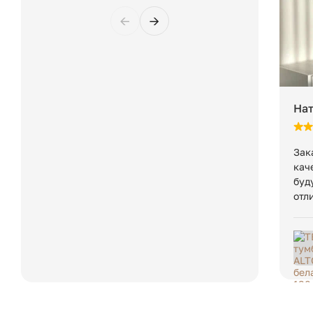
Глубина (см):
←
→
Высота (см):
Вес товара:
На
Упаковка
Количество упаковок:
Зак
кач
буд
Размеры упаковки:
отл