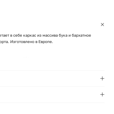
тает в себе каркас из массива бука и бархатное
рта. Изготовлено в Европе.
олиэстера и 33% хлопка
полиуретаном плотностью 42 кг/м³
основе
La Redoute
Франция