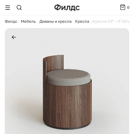
0
ойти
Филдс
Мебель
Диваны и кресла
Кресла
Кресло 51° — 1° DOVE