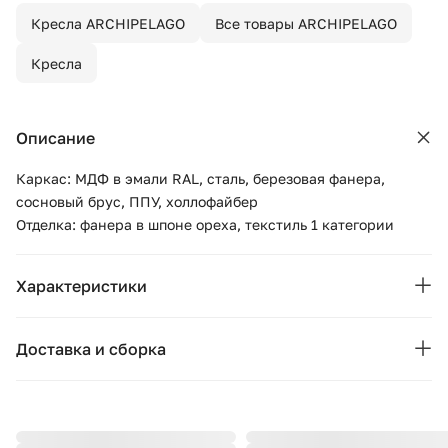
Кресла ARCHIPELAGO
Все товары ARCHIPELAGO
Кресла
Описание
Каркас: МДФ в эмали RAL, сталь, березовая фанера,
сосновый брус, ППУ, холлофайбер
Отделка: фанера в шпоне ореха, текстиль 1 категории
Характеристики
Бренд:
ARCHIPELAGO
Доставка и сборка
Страна бренда:
Россия
Москва и область
Подушки, вазы, свечи — от 1490 ₽;
Ширина (см):
46
Стулья, пуфы, вешалки — от 1990 ₽;