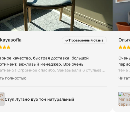
kayasofia
Ольг
Проверенный отзыв
рное качество, быстрая доставка, большой
Очень
ртимент, вежливый менеджер. Все очень
перио
ативно ! Огромное спасибо. Заказывали 6 стульев+6
теме 
шек на них, а так же столик.
четко
ть полностью
Читат
Очень
кресл
Стул Лугано дуб тон натуральный