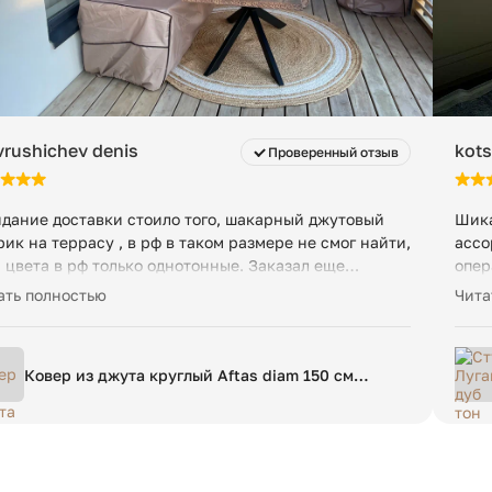
110 кг
rushichev denis
kots
Проверенный отзыв
дание доставки стоило того, шакарный джутовый
Шика
рик на террасу , в рф в таком размере не смог найти,
ассо
и цвета в рф только однотонные. Заказал еще
опер
колько в дом. Спасибо!
поду
ать полностью
Чита
Ковер из джута круглый Aftas diam 150 см
бежевый