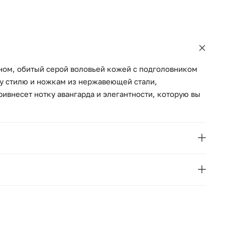
ном, обитый серой воловьей кожей с подголовником
у стилю и ножкам из нержавеющей стали,
ивнесет нотку авангарда и элегантности, которую вы
Angel Cerda
Испания
216