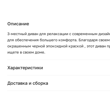
Описание
3-местный диван для релаксации с современным дизай
для обеспечения большего комфорта. Благодаря своем
окрашенным черной эпоксидной краской , этот диван пр
ищете в своем доме.
Характеристики
Бренд:
Доставка и сборка
Страна бренда:
Москва и область
Подушки, вазы, свечи — от 1490 ₽;
Ширина (см):
Стулья, пуфы, вешалки — от 1990 ₽;