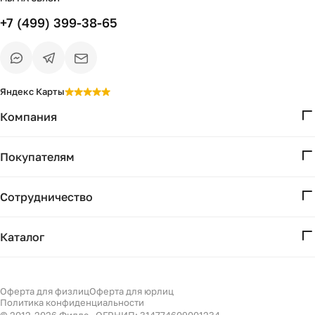
+7 (499) 399-38-65
Яндекс Карты
Компания
О нас
Покупателям
Проекты
Вопросы и ответы
Контакты
Сотрудничество
Доставка и оплата
Реквизиты
Дизайнерам
Получение и возврат
Каталог
Бизнесу
Акции
Мебель
Подбор
Светильники
Оферта для физлиц
Оферта для юрлиц
Филдс в Дзене ↗
Политика конфиденциальности
Декор