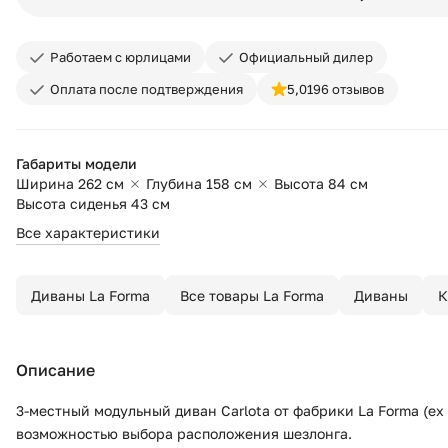
Работаем с юрлицами
Официальный дилер
Оплата после подтверждения
5,0
196 отзывов
Габариты модели
Ширина 262 см
Глубина 158 см
Высота 84 см
Высота сиденья 43 см
Все характеристики
Диваны La Forma
Все товары La Forma
Диваны
К
Описание
3-местный модульный диван Carlota от фабрики La Forma (ex 
возможностью выбора расположения шезлонга.