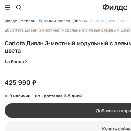
ойти
Филдс
Мебель
Диваны и кресла
Диваны
Carlota Диван 3-мес
Carlota Диван 3-местный модульный с лев
цвета
La Forma
425 990 ₽
В наличии 1 шт · доставка 2–5 дней
Добавить в кор
Купить сейча