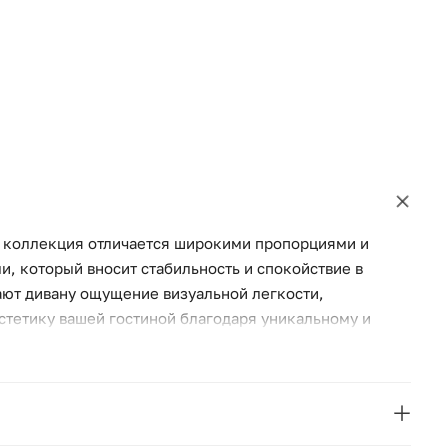
я коллекция отличается широкими пропорциями и
, который вносит стабильность и спокойствие в
ют дивану ощущение визуальной легкости,
стетику вашей гостиной благодаря уникальному и
 сочетает в себе элегантность и функциональность,