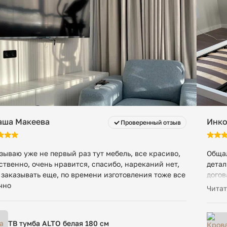
аша Макеева
Инко
Проверенный отзыв
зываю уже не первый раз тут мебель, все красиво,
Общал
ственно, очень нравится, спасибо, нареканий нет,
детал
 заказывать еще, по времени изготовления тоже все
догов
чно
Произ
Читат
другу
компа
ТВ тумба ALTO белая 180 см