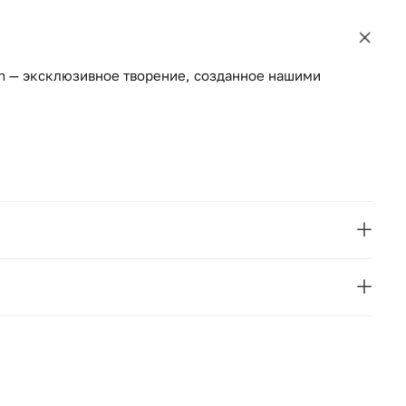
n — эксклюзивное творение, созданное нашими
La Redoute
Smon
Франция
184