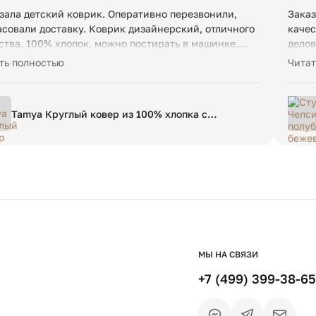
зала детский коврик. Оперативно перезвонили,
Заказ
асовали доставку. Коврик дизайнерский, отличного
качес
ства. 100% хлопок, можно постирать в машинке.
делов
ядит отлично! Все моменты прописали в чате, на
Сидет
ть полностью
Читат
осы отвечают быстро. Спасибо
реком
Tamya Круглый ковер из 100% хлопка с
коричневой грушей Ø 120 см
МЫ НА СВЯЗИ
+7 (499) 399-38-65