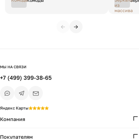
Комоды
Зер
мне было о
дер
посотрудни
еди
←
→
МЫ НА СВЯЗИ
+7 (499) 399-38-65
Яндекс Карты
Компания
О нас
Покупателям