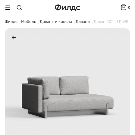
0
ойти
Филдс
Мебель
Диваны и кресла
Диваны
Диван 50° – 11° WEIM