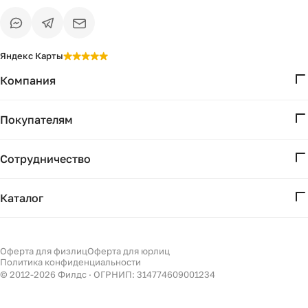
Яндекс Карты
Компания
О нас
Покупателям
Проекты
Вопросы и ответы
Контакты
Сотрудничество
Доставка и оплата
Реквизиты
Дизайнерам
Получение и возврат
Каталог
Бизнесу
Акции
Мебель
Подбор
Светильники
Оферта для физлиц
Оферта для юрлиц
Филдс в Дзене ↗
Политика конфиденциальности
Декор
© 2012-
2026
Филдс · ОГРНИП: 314774609001234
Бренды