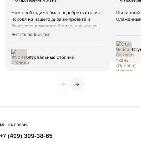
Проверенный отзыв
Провере
Нам необходимо было подобрать столик
Шикарный 
исходя из нашего дизайн-проекта и
Слаженный 
благодаря компании Филдс, наша идея
стала реальностью. Невероятное
Читать полностью
качество и красота 😍 и порадовала
скорость доставки в Новосибирск
Сту
(Oph
Журнальные столики
←
→
МЫ НА СВЯЗИ
+7 (499) 399-38-65