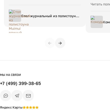
качество м
Читать пол
исполнен к
качественн
Стол журнальный из полистоуна
по срокам 
Muimui единый размер бежевый
Ком
критичные
компанию.
←
→
МЫ НА СВЯЗИ
+7 (499) 399-38-65
Яндекс Карты