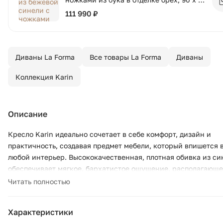
см
111 990 ₽
Диваны La Forma
Все товары La Forma
Диваны
Коллекция Karin
Описание
Кресло Karin идеально сочетает в себе комфорт, дизайн и
практичность, создавая предмет мебели, который впишется 
любой интерьер. Высококачественная, плотная обивка из си
обеспечивает мягкое, бархатистое ощущение, располагающе
расслаблению, а благодаря обработке, предотвращающей
Читать полностью
появление пятен, вы можете наслаждаться им каждый день б
каких-либо забот. Эта ткань также отличается высокой
Характеристики
устойчивостью к истиранию и воздействию света, что гаран