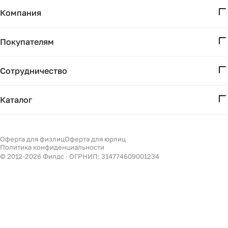
Компания
О нас
Покупателям
Проекты
Вопросы и ответы
Контакты
Сотрудничество
Доставка и оплата
Реквизиты
Дизайнерам
Получение и возврат
Каталог
Бизнесу
Акции
Мебель
Подбор
Светильники
Оферта для физлиц
Оферта для юрлиц
Филдс в Дзене ↗
Политика конфиденциальности
Декор
© 2012-
2026
Филдс · ОГРНИП: 314774609001234
Бренды